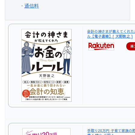
　・
通信料
会計の神さまが教えてくれた
ル【電子書籍】[ 天野敦之 ]
楽
手取り20万円 子育て家族の