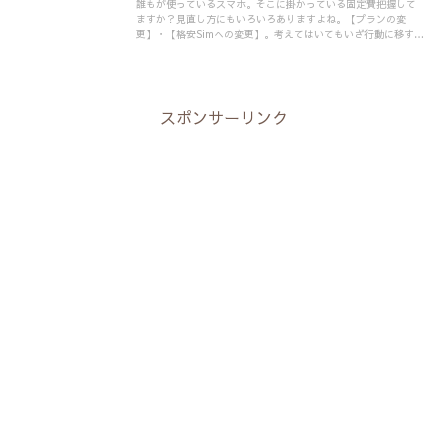
誰もが使っているスマホ。そこに掛かっている固定費把握して
ますか？見直し方にもいろいろありますよね。【プランの変
更】・【格安Simへの変更】。考えてはいてもいざ行動に移すと
なると「実際何がいいんだろう？」となりますよね？
スポンサーリンク