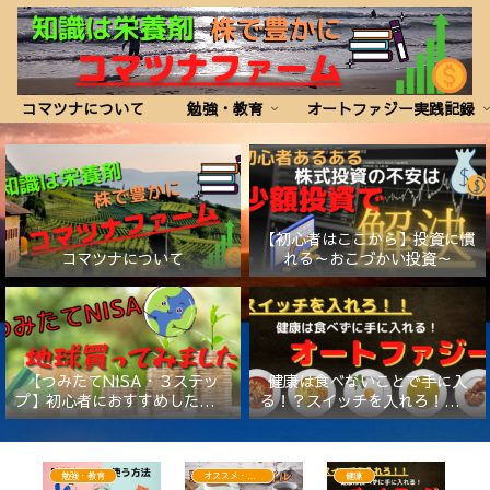
コマツナについて
勉強・教育
オートファジー実践記録
【初心者はここから】投資に慣
コマツナについて
れる～おこづかい投資～
【つみたてNISA・３ステッ
健康は食べないことで手に入
プ】初心者におすすめしたい証
る！？スイッチを入れろ！【オ
券会社と商品
ートファジー】
勉強・教育
オススメ・便利アイテム
健康