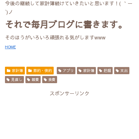
今後の継続して家計簿続けていきたいと思います！( ｀ー
´)ノ
それで毎月ブログに書きます。
そのほうがいろいろ頑張れる気がしますwww
HOME
家計簿
節約・倹約
アプリ
家計簿
把握
支出
見直し
雑費
食費
スポンサーリンク