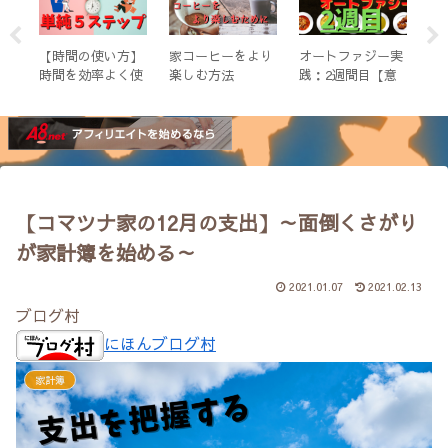
た
【時間の使い方】
家コーヒーをより
オートファジー実
【
本
時間を効率よく使
楽しむ方法
践：2週間目【意
ー
４
うための単純５ス
外なメリット
ト
テップ
が！？】
変
【コマツナ家の12月の支出】～面倒くさがり
が家計簿を始める～
2021.01.07
2021.02.13
ブログ村
にほんブログ村
家計簿