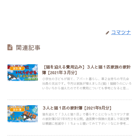
コマツナ
関連記事
【猫を迎える費用込み】３人と猫１匹家族の家計
家計簿
簿【2021年３月分】
小学生の子どもが居て、アパート暮らし、車２台持ちの平凡会
社員の支出です。今月は家族が増えました(猫)！猫飼うのにいろ
いろいちから揃えたのでその費用についても参考になると思い
ます。なるべく支出のカテゴリを細かく分けて記録してます。
記録を残すことで生活満足度を下げずに、支出をスリムにする
ことを目指します！
３人と猫１匹の家計簿【2021年9月分】
家計簿
猫を迎えて「３人と猫１匹」で暮らすことになったコマツナ家
の家計簿2021年9月分を公開。通信費や保険の見直しで固定費
は順調に削減中！！ちょっと覗いてみて下さい！なにか参考に
なることがあるかもしれませんよ？