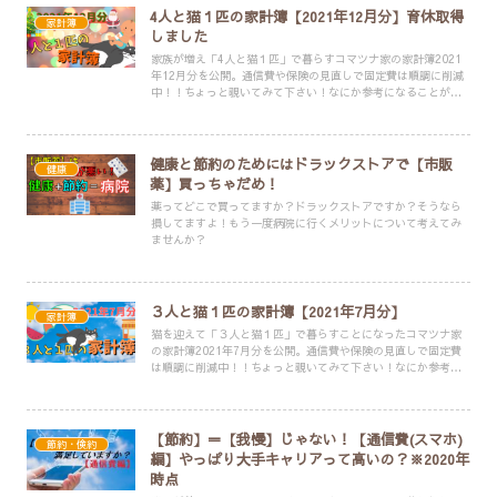
4人と猫１匹の家計簿【2021年12月分】育休取得
家計簿
しました
家族が増え「4人と猫１匹」で暮らすコマツナ家の家計簿2021
年12月分を公開。通信費や保険の見直しで固定費は順調に削減
中！！ちょっと覗いてみて下さい！なにか参考になることがあ
るかもしれませんよ？
健康と節約のためにはドラックストアで【市販
健康
薬】買っちゃだめ！
薬ってどこで買ってますか？ドラックストアですか？そうなら
損してますよ！もう一度病院に行くメリットについて考えてみ
ませんか？
３人と猫１匹の家計簿【2021年7月分】
家計簿
猫を迎えて「３人と猫１匹」で暮らすことになったコマツナ家
の家計簿2021年7月分を公開。通信費や保険の見直しで固定費
は順調に削減中！！ちょっと覗いてみて下さい！なにか参考に
なることがあるかもしれませんよ？コロナの影響は、金銭面だ
けでなく精神的な部分にも・・・
【節約】＝【我慢】じゃない！【通信費(スマホ)
節約・倹約
編】やっぱり大手キャリアって高いの？※2020年
時点