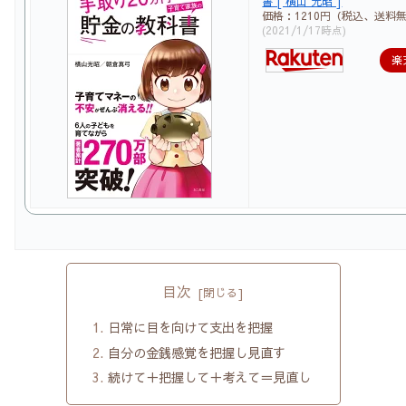
書 [ 横山 光昭 ]
価格：1210円（税込、送料無
(2021/1/17時点)
楽
目次
日常に目を向けて支出を把握
自分の金銭感覚を把握し見直す
続けて＋把握して＋考えて＝見直し