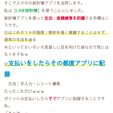
そこでスマホの家計簿アプリを活用します。
私は【
LINE家計簿
】を使うことにしました。
家計簿アプリを使って
支出
・
金銭感覚を把握
する手順はこ
うです。
①はじめの１か月程度：節約を強く意識することはせず、
通常の生活を送
る
※といってもいろいろ見直しに目を向けた後なので気には
なりますねｗ
支払いをしたらその都度アプリに記
②
録
方法：手入力・レシート撮影
たったこれだけｗｗｗ
ポイントは支払いしたら
すぐ
アプリに記録することです
ね。
「あとで。」