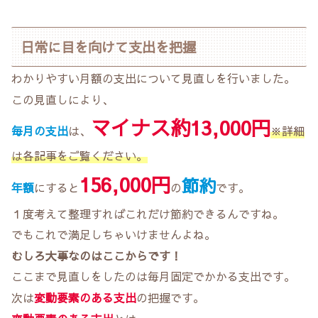
日常に目を向けて支出を把握
わかりやすい月額の支出について見直しを行いました。
この見直しにより、
マイナス約13,000
円
毎月の支出
は、
※詳細
は各記事をご覧ください。
156,000円
節約
年額
にすると
の
です。
１度考えて整理すればこれだけ節約できるんですね。
でもこれで満足しちゃいけませんよね。
むしろ大事なのはここからです！
ここまで見直しをしたのは毎月固定でかかる支出です。
次は
変動要素のある支出
の把握です。