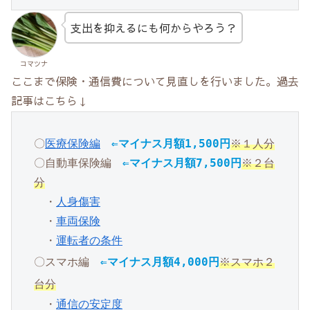
支出を抑えるにも何からやろう？
コマツナ
ここまで保険・通信費について見直しを行いました。過去
記事はこちら↓
〇
医療保
険編
⇐マイナス月額1,500円
※１人分
〇自動車保険編　
⇐マイナス月額7,500円
※２台
分
　・
人身
傷害
　・
車
両保険
　・
運
転者の条件
〇スマホ編　
⇐マイナス月額4,000円
※スマホ２
台分
　・
通信の安定度