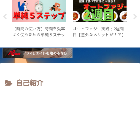
方法
【時間の使い方】時間を効率
オートファジー実践：2週間
コ
よく使うための単純５ステッ
目【意外なメリットが！？】
形！
プ
自己紹介