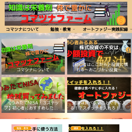
コマツナについて
勉強・教育
オートファジー実践記録
【初心者はここから】投資に慣
コマツナについて
れる～おこづかい投資～
【つみたてNISA・３ステッ
健康は食べないことで手に入
プ】初心者におすすめしたい証
る！？スイッチを入れろ！【オ
券会社と商品
ートファジー】
勉強・教育
健康