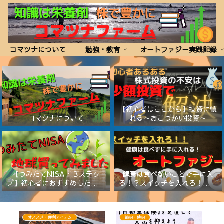
コマツナについて
勉強・教育
オートファジー実践記録
【初心者はここから】投資に慣
コマツナについて
れる～おこづかい投資～
【つみたてNISA・３ステッ
健康は食べないことで手に入
プ】初心者におすすめしたい証
る！？スイッチを入れろ！【オ
券会社と商品
ートファジー】
オススメ・便利アイテム
節約・倹約