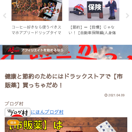
感じ
コーヒー好きなら使うべきス
【節約】＝【我慢】じゃな
【
外食
マホアプリ～ドリップタイマ
い！【自動車保険編(人身傷
ポ
ー・テイスティングノート
害)】
た
健康と節約のためにはドラックストアで【市
販薬】買っちゃだめ！
2021.04.09
ブログ村
にほんブログ村
健康