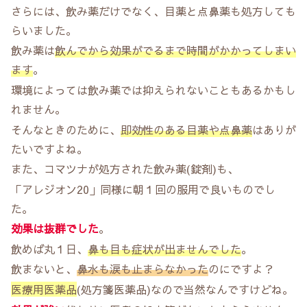
さらには、飲み薬だけでなく、目薬と点鼻薬も処方しても
らいました。
飲み薬は
飲んでから効果がでるまで時間がかかってしまい
ます
。
環境によっては飲み薬では抑えられないこともあるかもし
れません。
そんなときのために、
即効性のある目薬や点鼻薬
はありが
たいですよね。
また、コマツナが処方された飲み薬(錠剤)も、
「アレジオン20」同様に朝１回の服用で良いものでし
た。
効果は抜群でした
。
飲めば丸１日、
鼻も目も症状が出ませんでした
。
飲まないと、
鼻水も涙も止まらなかった
のにですよ？
医療用医薬品
(処方箋医薬品)なので当然なんですけどね。