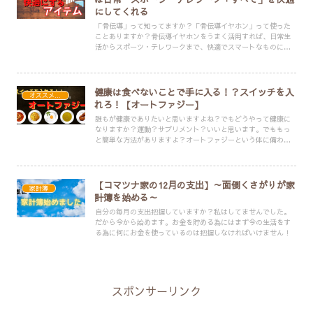
にしてくれる
「骨伝導」って知ってますか？「骨伝導イヤホン」って使った
ことありますか？骨伝導イヤホンをうまく活用すれば、日常生
活からスポーツ・テレワークまで、快適でスマートなものに変
えてくれます。今のイヤホンやヘッドフォンに少しでも不満が
あるなら検討して損なし！！
健康は食べないことで手に入る！？スイッチを入
オススメ・便利アイテム
れろ！【オートファジー】
誰もが健康でありたいと思いますよね？でもどうやって健康に
なりますか？運動？サプリメント？いいと思います。でももっ
と簡単な方法がありますよ？オートファジーという体に備わっ
ている機能を活用しましょう！
【コマツナ家の12月の支出】～面倒くさがりが家
家計簿
計簿を始める～
自分の毎月の支出把握していますか？私はしてませんでした。
だから今から始めます。お金を貯める為にはまず今の生活をす
る為に何にお金を使っているのは把握しなければいけません！
スポンサーリンク