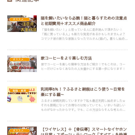
猫を飼いたいなら必読！猫と暮らすための注意点
オススメ・便利アイテム
と初期費用＋オススメ商品紹介
「猫を飼いたい！」と思っている人に是非読んで頂きたい！
「既に買っている人」も新たな発見があるかもしれませんよ？
コマツナ家の新たな家族となったマルさん(猫♂)。暮らし始める
にあたって、いろいろと準備しなくちゃいけません。そこで、
コマツナ家で買ったもの・費用・こだわりのポイントについて
紹介します！
家コーヒーをより楽しむ方法
オススメ・便利アイテム
家でコーヒーを楽しむ簡単な方法をご紹介！でもこれは、コー
ヒーだけじゃなくあなたの人生豊かにする第一歩になります！
利用率8％！？ふるさと納税はこう使う～日常を
勉強・教育
楽にする編～
ふるさと納税利用していますか？私も最近利用し始めましたｗ
それも節税になってお得なのは知っていても、いまいち欲しい
ものがなかったからです。でも、この方法ならそんな考えの人
も使いたいと思うはず！
【ワイヤレス】＋【骨伝導】スマートなイヤホン
オススメ・便利アイテム
は日常・スポーツ・テレワーク「すべて」を快適