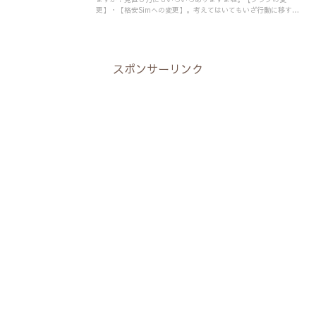
更】・【格安Simへの変更】。考えてはいてもいざ行動に移すと
なると「実際何がいいんだろう？」となりますよね？
スポンサーリンク