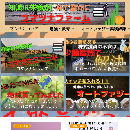
コマツナについて
勉強・教育
オートファジー実践記録
【初心者はここから】投資に慣
コマツナについて
れる～おこづかい投資～
【つみたてNISA・３ステッ
健康は食べないことで手に入
プ】初心者におすすめしたい証
る！？スイッチを入れろ！【オ
券会社と商品
ートファジー】
リボ・借金
節約・倹約