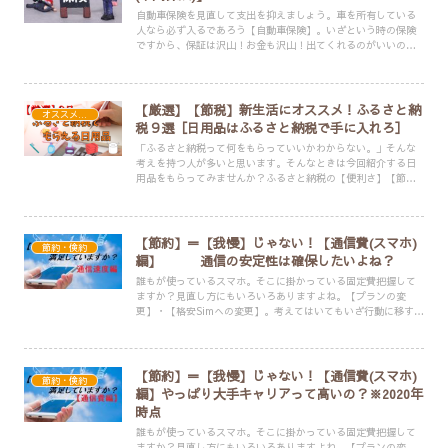
自動車保険を見直して支出を抑えましょう。車を所有している
人なら必ず入るであろう【自動車保険】。いざという時の保険
ですから、保証は沢山！お金も沢山！出てくれるのがいいのは
当然です。でもその対価にいくら払っていますか？それは妥当
な対価ですか？
【厳選】【節税】新生活にオススメ！ふるさと納
オススメ・便利アイテム
税９選［日用品はふるさと納税で手に入れろ］
「ふるさと納税って何をもらっていいかわからない。」そんな
考えを持つ人が多いと思います。そんなときは今回紹介する日
用品をもらってみませんか？ふるさと納税の【便利さ】【節税
効果】それらを体験し、かつ損をしない選択をして楽しいふる
さと納税ＬＩＦＥを！
【節約】＝【我慢】じゃない！【通信費(スマホ)
節約・倹約
編】 通信の安定性は確保したいよね？
誰もが使っているスマホ。そこに掛かっている固定費把握して
ますか？見直し方にもいろいろありますよね。【プランの変
更】・【格安Simへの変更】。考えてはいてもいざ行動に移すと
なると「実際何がいいんだろう？」となりますよね？
【節約】＝【我慢】じゃない！【通信費(スマホ)
節約・倹約
編】やっぱり大手キャリアって高いの？※2020年
時点
誰もが使っているスマホ。そこに掛かっている固定費把握して
ますか？見直し方にもいろいろありますよね。【プランの変