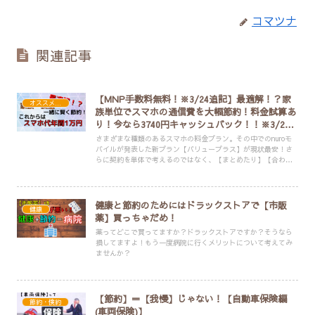
コマツナ
関連記事
【MNP手数料無料！※3/24追記】最適解！？家
オススメ・便利アイテム
族単位でスマホの通信費を大幅節約！料金試算あ
り！今なら3740円キャッシュバック！！※3/29
まで
さまざまな種類のあるスマホの料金プラン。その中でのnuroモ
バイルが発表した新プラン【バリュープラス】が現状最安！さ
らに契約を単体で考えるのではなく、【まとめたり】【合わせ
たり】することでより節約につながります。今一度、自分・家
族のスマホの契約について確認してみませんか？
健康と節約のためにはドラックストアで【市販
健康
薬】買っちゃだめ！
薬ってどこで買ってますか？ドラックストアですか？そうなら
損してますよ！もう一度病院に行くメリットについて考えてみ
ませんか？
【節約】＝【我慢】じゃない！【自動車保険編
節約・倹約
(車両保険)】