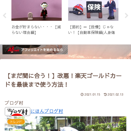
落と
お金が貯まらない・・・【減
【節約】＝【我慢】じゃな
オ
必要
らない理由編】
い！【自動車保険編(人身傷
目
n
害)】
す
【まだ間に合う！】改悪！楽天ゴールドカー
ドを最後まで使う方法！
2021.01.15
2021.02.13
ブログ村
にほんブログ村
トレンド