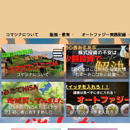
コマツナについて
勉強・教育
オートファジー実践記録
【初心者はここから】投資に慣
コマツナについて
れる～おこづかい投資～
【つみたてNISA・３ステッ
健康は食べないことで手に入
プ】初心者におすすめしたい証
る！？スイッチを入れろ！【オ
券会社と商品
ートファジー】