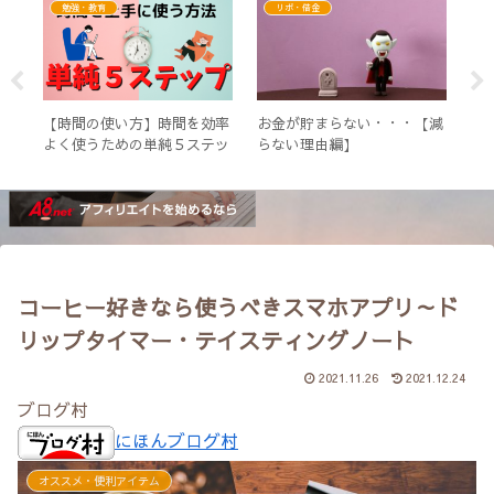
勉強・教育
リボ・借金
間
【時間の使い方】時間を効率
お金が貯まらない・・・【減
【
あら
よく使うための単純５ステッ
らない理由編】
毎
プ
遣
柄
コーヒー好きなら使うべきスマホアプリ～ド
リップタイマー・テイスティングノート
2021.11.26
2021.12.24
ブログ村
にほんブログ村
オススメ・便利アイテム