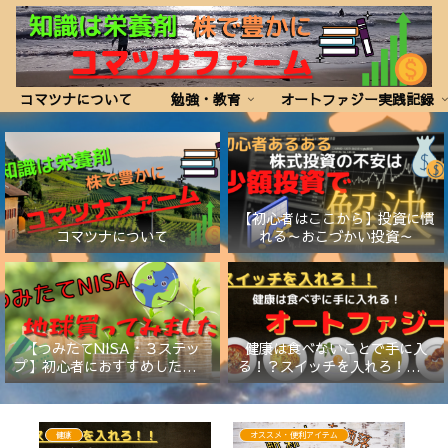
コマツナについて
勉強・教育
オートファジー実践記録
【初心者はここから】投資に慣
コマツナについて
れる～おこづかい投資～
【つみたてNISA・３ステッ
健康は食べないことで手に入
プ】初心者におすすめしたい証
る！？スイッチを入れろ！【オ
券会社と商品
ートファジー】
健康
オススメ・便利アイテム