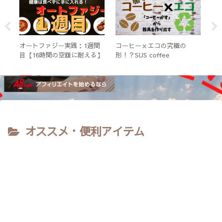
な
オートファジー実践：1週間
コーヒーｘエコの究極の
オ
傷
目【16時間の空腹に耐える】
形！？SUS coffee
目
オススメ・便利アイテム