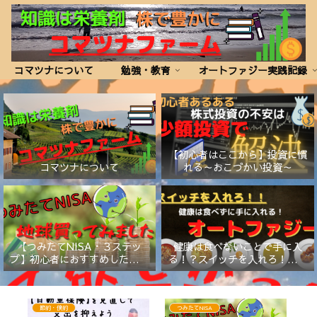
コマツナについて
勉強・教育
オートファジー実践記録
【初心者はここから】投資に慣
コマツナについて
れる～おこづかい投資～
【つみたてNISA・３ステッ
健康は食べないことで手に入
プ】初心者におすすめしたい証
る！？スイッチを入れろ！【オ
券会社と商品
ートファジー】
節約・倹約
つみたてNISA