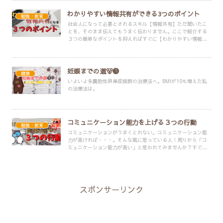
わかりやすい情報共有ができる3つのポイント
勉強・教育
社会人になって必要とされるスキル【情報共有】ただ聞いたこ
とを、そのまま伝えてもうまく伝わりません。ここで紹介する
３つの簡単なポイントを抑えればすぐに【わかりやすい情報共
有】が出来ます！
妊娠までの道🐻❸
健康
いよいよ多嚢胞性卵巣症候群の治療法へ。BMIが10も増えた私
の治療法は。
コミュニケーション能力を上げる３つの行動
勉強・教育
コミュニケーションがうまくとれない。コミュニケーション能
力が高ければ・・・。そんな風に思っている人！周りから「コ
ミュニケーション能力が高い」と思われてみませんか？すぐに
できる簡単な３つの行動を紹介します。
スポンサーリンク