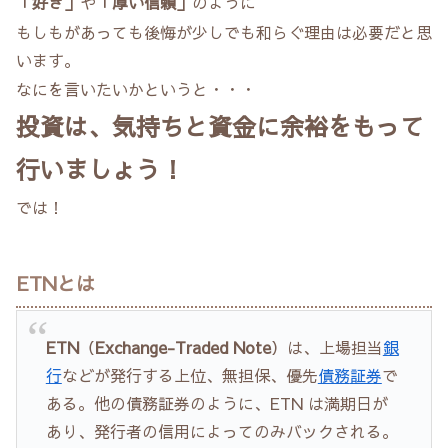
「好き」
や
「厚い信頼」
のように
もしもがあっても後悔が少しでも和らぐ理由は必要だと思
います。
なにを言いたいかというと・・・
投資は、気持ちと資金に余裕をもって
行いましょう！
では！
ETNとは
ETN
（
Exchange-Traded Note
）は、上場担当
銀
行
などが発行する上位、無担保、優先
債務
証券
で
ある。他の債務証券のように、ETN は満期日が
あり、発行者の信用によってのみバックされる。