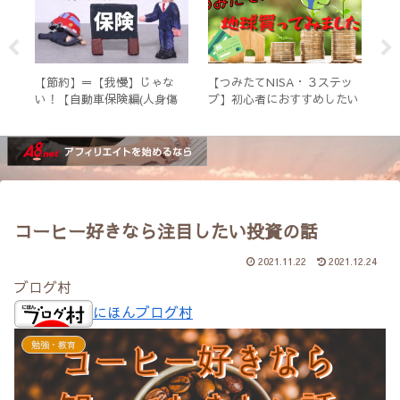
てい
【節約】＝【我慢】じゃな
【つみたてNISA・３ステッ
コ
が
い！【自動車保険編(人身傷
プ】初心者におすすめしたい
マ
害)】
証券会社と商品
ー
コーヒー好きなら注目したい投資の話
2021.11.22
2021.12.24
ブログ村
にほんブログ村
勉強・教育