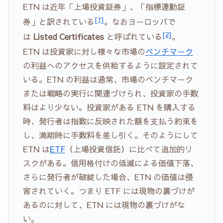
ETN は近年「上場投資証券」、「指標連動証
[1]
券」と訳されている
。なおヨーロッパで
[2]
は
Listed Certificates
と呼ばれている
。
ETN は投資家に対し様々な市場の
ベンチマーク
の利益へのアクセスを供給するように設定されて
いる。ETN の利益は通常、市場のベンチマーク
または戦略の実行に関連づけられ、投資家の手数
料はより少ない。投資家がある ETN を購入する
時、発行者は指数に反映された額を支払う約束を
し、満期時に手数料を差し引く。そのようにして
ETN は
ETF
（上場投資信託）に比べて追加的リ
スクがある。信用格付けの低減による価値下落、
さらに発行者が破綻した場合、ETN の価値は侵
害されていく。つまり ETF には現物の裏づけが
あるのに対して、ETN には現物の裏づけがな
い。