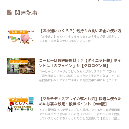
関連記事
【お小遣いいくら？】気持ちの良いお金の使い方
勉強・教育
【お小遣い】っていくらもらってますか？その金額に満足して
ますか？有意義な使い方出来ていますか？
コーヒーは超健康飲料！？【ダイエット編】ポイ
オススメ・便利アイテム
ントは「カフェイン」と【クロロゲン酸】
コーヒーのイメージってどんなものがありますか？「苦い」
「眠気覚まし」そんな感じでしょうか？実はそんなコーヒーは
超健康飲料なんです！今回はその健康効果の中でも【ダイエッ
ト効果】に注目して解説します！
【マルチディスプレイの落とし穴】快適に使うた
オススメ・便利アイテム
めに必要な設定・設置ポイント【win版】
とても便利なマルチディスプレイ環境。でも本当に有効活用出
来ていますか？使いにくいと感じていたり、首がこるのを我慢
していませんか？ちょっとしたことを意識して【設定】【設
置】するだけで、それらは解消するかもしれません。