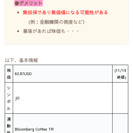
●デメリット
無担保であり無価値になる可能性がある
(例：金融機関の倒産など）
暴落があれば株価も・・・
以下、基本情報
株
(11/19
62.87USD
価
終値)
シ
ン
JO
ボ
ル
連
動
Bloomberg Coffee TR
指