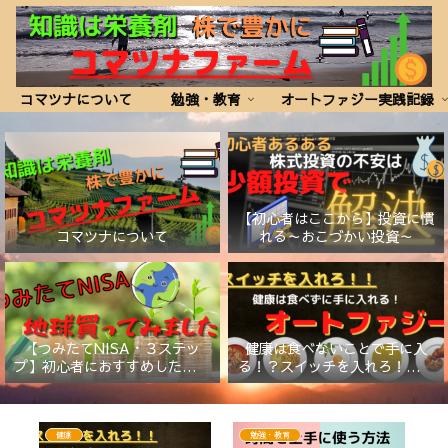
コマツナについて
勉強・教育
オートファジー実践記録
【初心者はここから】投資に慣
コマツナについて
れる～おこづかい投資～
【つみたてNISA・３ステッ
健康は食べないことで手に入
プ】初心者におすすめしたい証
る！？スイッチを入れろ！【オ
券会社と商品
ートファジー】
健康
勉強・教育