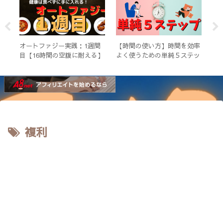
落と
オートファジー実践：1週間
【時間の使い方】時間を効率
コ
必要
目【16時間の空腹に耐える】
よく使うための単純５ステッ
投
n
プ
複利