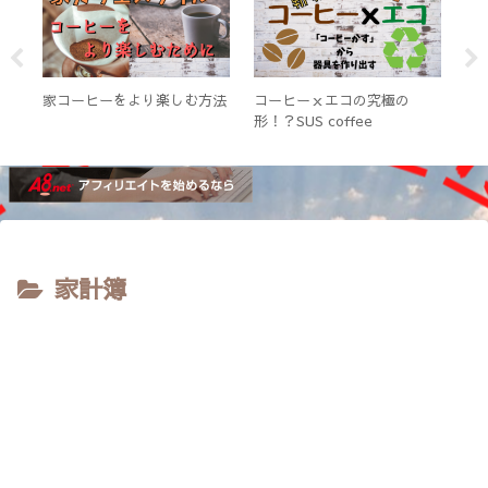
間
家コーヒーをより楽しむ方法
コーヒーｘエコの究極の
コ
？】
形！？SUS coffee
投
家計簿