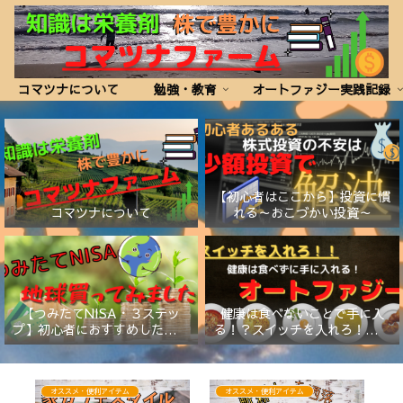
コマツナについて
勉強・教育
オートファジー実践記録
【初心者はここから】投資に慣
コマツナについて
れる～おこづかい投資～
【つみたてNISA・３ステッ
健康は食べないことで手に入
プ】初心者におすすめしたい証
る！？スイッチを入れろ！【オ
券会社と商品
ートファジー】
オススメ・便利アイテム
オススメ・便利アイテム