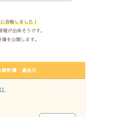
】に合格しました！
管理が出来そうです。
家計簿を公開します。
の家計簿 過去分
出】