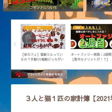
【初心者はこ
コマツナについて
ム
オススメ・便利アイテム
健康
レイの落と
【家カフェ】電動ミルってい
オートファジー実践：2週間
ために必要
るの？手動VS電動どっちがい
【意外なメリットが！？】
ト【win
いの？
３人と猫１匹の家計簿【2021