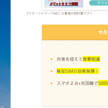
【マネーフォワードME】は最強の家計簿アプリ
今月
外食を控えて
食費削減
格安SIMの効果発揮！
スマホ２台+光回線で
500