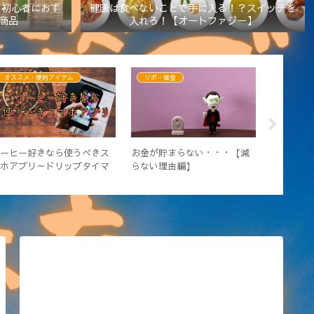
】初心者におす
健康は食べないことで手に入る！？スイッチを
商品
入れろ！【オートファジー】
オススメ・便利アイテム
リボ・借金
勉強・教
コーヒー好きなら使うべきス
お金が貯まらない・・・【減
コーヒー
マホアプリ～ドリップタイマ
らない理由編】
投資の話
ー・テイスティングノート