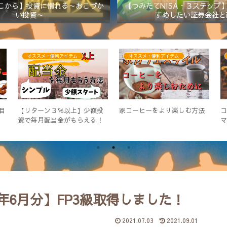
こから】投資に慣れる～おこづか
【つみたてNISA・３ステップ
い投資～
すめしたい証券会社と
オススメ・便利アイテム
オススメ・便利アイテム
目
【リターン３％以上】少額投
家コーヒーをより楽しむ方法
資で毎月配当金がもらえる！
国内ETFの組み合わせ
年6月分】FP3級取得しました！
2021.07.03
2021.09.01