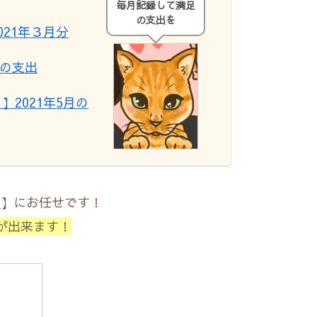
毎月記録して満足
の支出を
21年３月分
月の支出
2021年5月の
E
】にお任せです！
が出来ます！