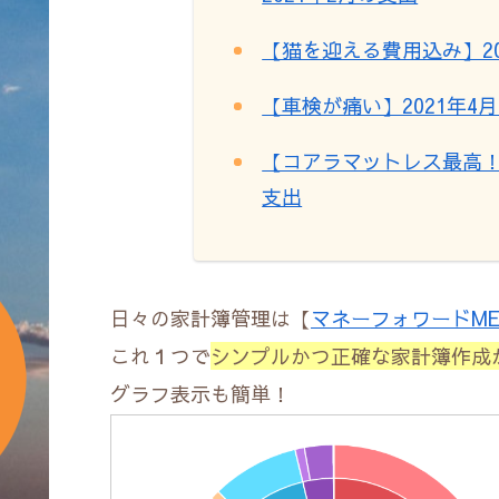
【猫を迎える費用込み】20
【車検が痛い】2021年4
【コアラマットレス最高！】
支出
日々の家計簿管理は【
マネーフォワードM
これ１つで
シンプルかつ正確な家計簿作成
グラフ表示も簡単！