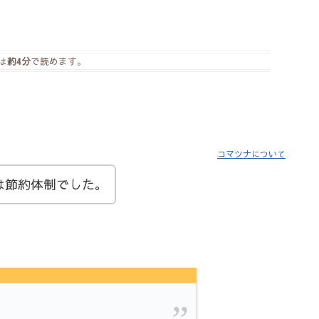
は
約4分
で読めます。
コマツナについて
は節約体制でした。