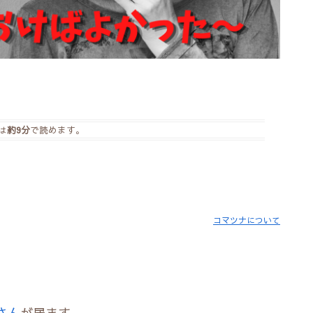
は
約9分
で読めます。
コマツナについて
。
さん
が居ます。