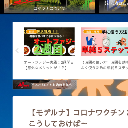
【初心者はこ
コマツナについて
オススメ・便利アイテム
オススメ・便利アイテム
】１ヵ月レ
お金持ちになりたいなら読む
コーヒー好きなら使うべき
と・変化し
べき本【おすすめ書籍４選】
マホアプリ～ドリップタイ
ー・テイスティングノート
【モデルナ】コロナワクチン
こうしておけば～