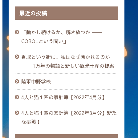
最近の投稿
「動かし続けるか、解き放つか ──
COBOLという問い」
香取という街に、私はなぜ惹かれるのか
── 1万年の物語と新しい観光土産の提案
陸軍中野学校
4人と猫１匹の家計簿【2022年4月分】
4人と猫１匹の家計簿【2022年3月分】新た
な挑戦！