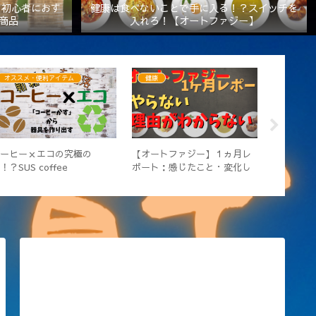
】初心者におす
健康は食べないことで手に入る！？スイッチを
商品
入れろ！【オートファジー】
健康
オススメ・便利アイテム
オスス
オートファジー実践：1週間目
【家カフェ】電動ミルってい
【配当利
【16時間の空腹に耐える】
るの？手動VS電動どっちがい
毎月配当
いの？
遣い稼ぎ
柄を紹介