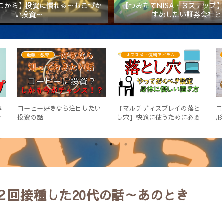
こから】投資に慣れる～おこづか
【つみたてNISA・３ステップ
い投資～
すめしたい証券会社と
健康
リボ・借金
ス
オートファジー実践：3週間目
お金が貯まらない・・・【減
マ
【お腹周りに変化が！あらす
らない理由編】
っきり】
２回接種した20代の話～あのとき