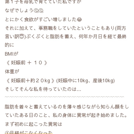
第１子を母乳で育てていた私ですが
なぜでしょう🤔🤔
とにかく食欲がすごい増しました😂
それに加えて、事務職をしていたということもあり(両方
言い訳😇)ぶくぶくと脂肪を蓄え、何年か月日を経て最終
的に
BMIが
《 妊娠前 ＋ １０ 》
体重が
《 妊娠前＋約２０kg 》(妊娠中に10kg、産後10kg)
そしてそんな私を待っていたのは…
‎﹋‎﹋‎﹋‎﹋‎﹋‎﹋‎﹋‎﹋‎﹋‎﹋‎﹋‎﹋‎﹋‎﹋‎﹋‎﹋‎﹋‎﹋‎﹋‎﹋‎‎﹋‎﹋‎﹋‎﹋‎﹋
脂肪を着々と蓄えているのを薄々感じながら知らん顔をし
ていたある日のこと、私の身体に異常が起き始めました。
まず初めに起こった異常は
①月経がこなくなった