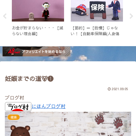
？】
お金が貯まらない・・・【減
【節約】＝【我慢】じゃな
オ
お小
らない理由編】
い！【自動車保険編(人身傷
た
２銘
害)】
妊娠までの道🐻❶
2021.09.05
ブログ村
にほんブログ村
健康