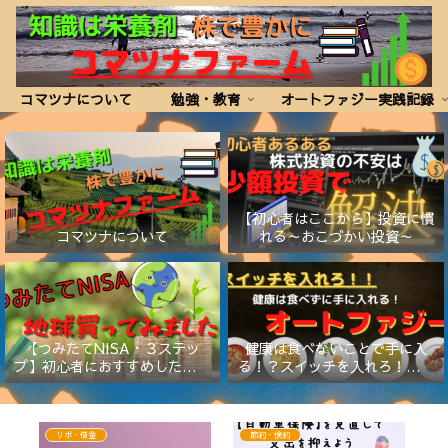
コマツナについて
勉強・教育
オートファジー実践記録
【初心者はここから】投資に慣
コマツナについて
れる～おこづかい投資～
【つみたてNISA・３ステッ
健康は食べないことで手に入
プ】初心者におすすめしたい証
る！？スイッチを入れろ！【オ
券会社と商品
ートファジー】
リボ・借金
節約・倹約