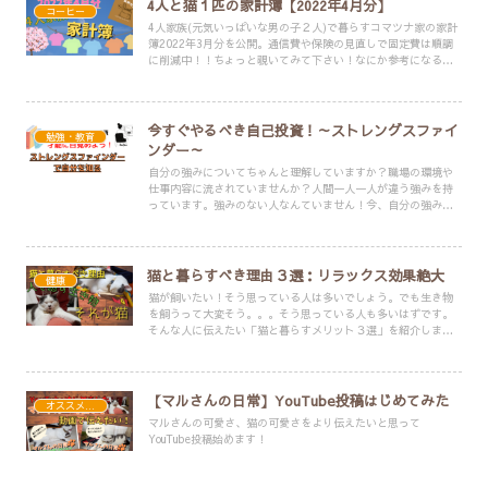
4人と猫１匹の家計簿【2022年4月分】
コーヒー
4人家族(元気いっぱいな男の子２人)で暮らすコマツナ家の家計
簿2022年3月分を公開。通信費や保険の見直しで固定費は順調
に削減中！！ちょっと覗いてみて下さい！なにか参考になるこ
とがあるかもしれませんよ？
今すぐやるべき自己投資！～ストレングスファイ
勉強・教育
ンダー～
自分の強みについてちゃんと理解していますか？職場の環境や
仕事内容に流されていませんか？人間一人一人が違う強みを持
っています。強みのない人なんていません！今、自分の強みを
知ってみませんか？
猫と暮らすべき理由３選：リラックス効果絶大
健康
猫が飼いたい！そう思っている人は多いでしょう。でも生き物
を飼うって大変そう。。。そう思っている人も多いはずです。
そんな人に伝えたい「猫と暮らすメリット３選」を紹介しま
す。これを見れば、「大変そう」なんて思わず「今すぐ飼いた
い！」と思ってしまうかも？
【マルさんの日常】YouTube投稿はじめてみた
オススメ・便利アイテム
マルさんの可愛さ、猫の可愛さをより伝えたいと思って
YouTube投稿始めます！